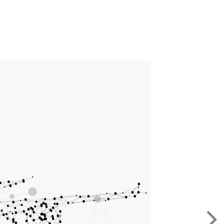
ol & Doğalgaz gibi geniş bir yelpazedeki tüm
verdiğimiz hizmetleri deneyimleyin.
Analiz