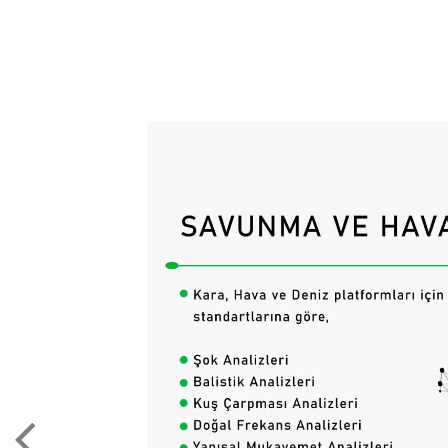
Savunma & Havacılık, Otomotiv, Raylı Sistem
sektörlere Tasarım Analiz Test Ölç
Yazılımlar