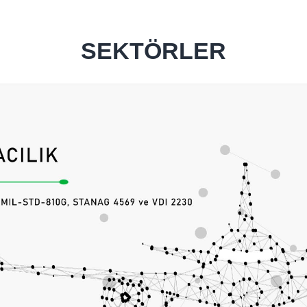
ler, Taşımacılık ve Lojistik Araçları, Makine İmalat, Petr
üm ve Tersine Mühendislik konularında uzman kadromuzla 
Tasarım