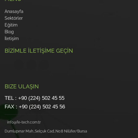
Anasayfa
Sektörler
Eğitim
Blog
İletişim
BİZİMLE İLETİŞİME GEÇİN
BIZE ULAŞIN
TEL : +90 (224) 502 45 55
FAX : +90 (224) 502 45 56
info@fe-tech.com.tr
Dumlupınar Mah.,Selçuk Cad.,No:8 Nilüfer/Bursa