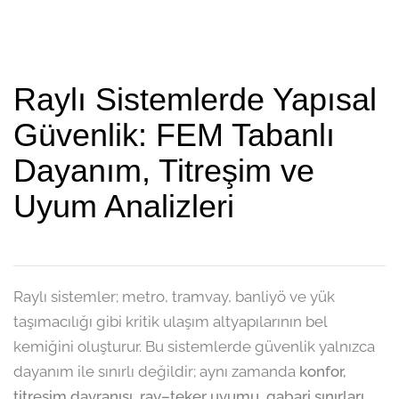
Raylı Sistemlerde Yapısal
Güvenlik: FEM Tabanlı
Dayanım, Titreşim ve
Uyum Analizleri
Raylı sistemler; metro, tramvay, banliyö ve yük
taşımacılığı gibi kritik ulaşım altyapılarının bel
kemiğini oluşturur. Bu sistemlerde güvenlik yalnızca
dayanım ile sınırlı değildir; aynı zamanda
konfor,
titreşim davranışı, ray–teker uyumu, gabari sınırları,