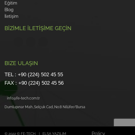
Eğitim
Blog
İletişim
BİZİMLE İLETİŞİME GEÇİN
BIZE ULAŞIN
TEL : +90 (224) 502 45 55
FAX : +90 (224) 502 45 56
info@fe-tech.com.tr
Dumlupınar Mah.,Selçuk Cad.,No:8 Nilüfer/Bursa
Policy
© 2022 © FE-TECH. | ELSA YAZILIM