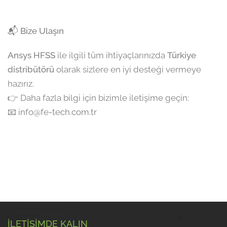
📬 Bize Ulaşın
Ansys HFSS
ile ilgili tüm ihtiyaçlarınızda
Türkiye
distribütörü
olarak sizlere en iyi desteği vermeye
hazırız.
👉 Daha fazla bilgi için bizimle iletişime geçin:
📧 info@fe-tech.com.tr
İLETİŞİMDE KALIN