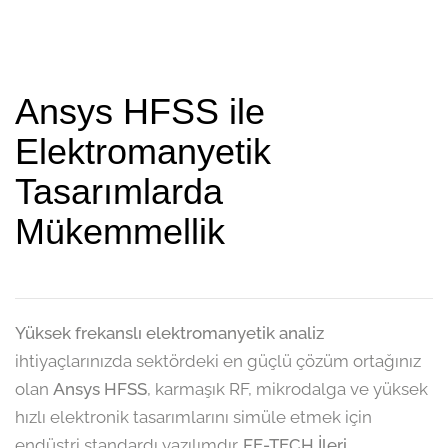
Ansys HFSS ile
Elektromanyetik
Tasarımlarda
Mükemmellik
Yüksek frekanslı elektromanyetik analiz
ihtiyaçlarınızda sektördeki en güçlü çözüm ortağınız
olan
Ansys HFSS
, karmaşık RF, mikrodalga ve yüksek
hızlı elektronik tasarımlarını simüle etmek için
endüstri standardı yazılımdır.
FE-TECH İleri