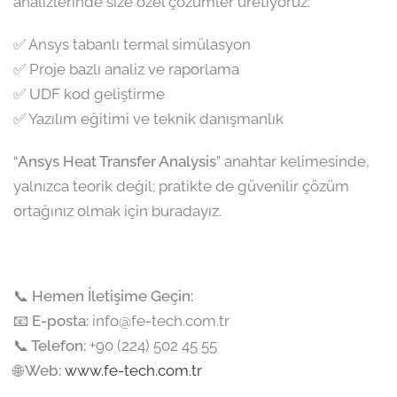
analizlerinde size özel çözümler üretiyoruz:
✅ Ansys tabanlı termal simülasyon
✅ Proje bazlı analiz ve raporlama
✅ UDF kod geliştirme
✅ Yazılım eğitimi ve teknik danışmanlık
“
Ansys Heat Transfer Analysis
” anahtar kelimesinde,
yalnızca teorik değil; pratikte de güvenilir çözüm
ortağınız olmak için buradayız.
📞
Hemen İletişime Geçin:
📧 E-posta:
info@fe-tech.com.tr
📞 Telefon:
+90 (224) 502 45 55
🌐 Web:
www.fe-tech.com.tr