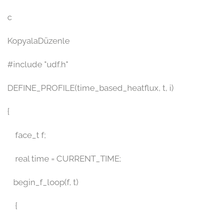
c
KopyalaDüzenle
#include "udf.h"
DEFINE_PROFILE(time_based_heatflux, t, i)
{
face_t f;
real time = CURRENT_TIME;
begin_f_loop(f, t)
{