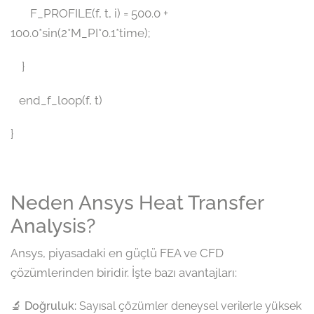
F_PROFILE(f, t, i) = 500.0 +
100.0*sin(2*M_PI*0.1*time);
}
end_f_loop(f, t)
}
Neden Ansys Heat Transfer
Analysis?
Ansys, piyasadaki en güçlü FEA ve CFD
çözümlerinden biridir. İşte bazı avantajları:
🔬
Doğruluk:
Sayısal çözümler deneysel verilerle yüksek