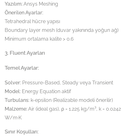
Yazılım:
Ansys Meshing
Önerilen Ayarlar:
Tetrahedral hücre yapısı
Boundary layer mesh (duvar yakınında yoğun ağ)
Minimum ortalama kalite > 0.6
3. Fluent Ayarları
Temel Ayarlar:
Solver:
Pressure-Based, Steady veya Transient
Model:
Energy Equation aktif
Turbulans:
k-epsilon (Realizable modeli önerilir)
Malzeme:
Air (ideal gas), ρ = 1.225 kg/m³, k = 0.0242
W/m·K
Sınır Koşulları: