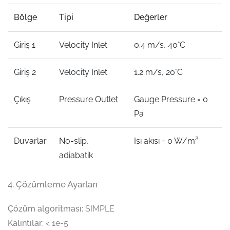
Bölge
Tipi
Değerler
Giriş 1
Velocity Inlet
0.4 m/s, 40°C
Giriş 2
Velocity Inlet
1.2 m/s, 20°C
Çıkış
Pressure Outlet
Gauge Pressure = 0
Pa
Duvarlar
No-slip,
Isı akısı = 0 W/m²
adiabatik
4. Çözümleme Ayarları
Çözüm algoritması:
SIMPLE
Kalıntılar:
< 1e-5