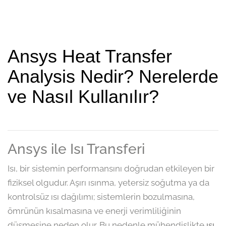
Ansys Heat Transfer
Analysis Nedir? Nerelerde
ve Nasıl Kullanılır?
Ansys ile Isı Transferi
Isı, bir sistemin performansını doğrudan etkileyen bir
fiziksel olgudur. Aşırı ısınma, yetersiz soğutma ya da
kontrolsüz ısı dağılımı; sistemlerin bozulmasına,
ömrünün kısalmasına ve enerji verimliliğinin
düşmesine neden olur. Bu nedenle mühendislikte
ısı